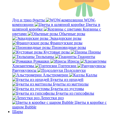
Дуо и трио букеты
WOW-
композиции
Цветы в
шляпной коробке
Корзины с
цветами
Обычные розы
Эквадорские розы
Французские розы
Пионовидные розы
Кустовые розы
Пионы
Тюльпаны
Гиацинты
Ромашки
Ирисы
Хризантемы
Гортензии
Ранункулюсы
Подсолнухи
Альстромерии
Каллы
Букеты из орхидей
Букеты из маттиолы
Букеты из эустомы
Букеты из гипсофилы
Лепестки роз
Цветы в коробке с
шаром Bubble
Шары