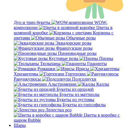
Дуо и трио букеты
WOW-
композиции
Цветы в
шляпной коробке
Корзины с
цветами
Обычные розы
Эквадорские розы
Французские розы
Пионовидные розы
Кустовые розы
Пионы
Тюльпаны
Гиацинты
Ромашки
Ирисы
Хризантемы
Гортензии
Ранункулюсы
Подсолнухи
Альстромерии
Каллы
Букеты из орхидей
Букеты из маттиолы
Букеты из эустомы
Букеты из гипсофилы
Лепестки роз
Цветы в коробке с
шаром Bubble
Шары