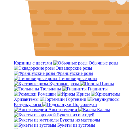
Корзины с цветами
Обычные розы
Эквадорские розы
Французские розы
Пионовидные розы
Кустовые розы
Пионы
Тюльпаны
Гиацинты
Ромашки
Ирисы
Хризантемы
Гортензии
Ранункулюсы
Подсолнухи
Альстромерии
Каллы
Букеты из орхидей
Букеты из маттиолы
Букеты из эустомы